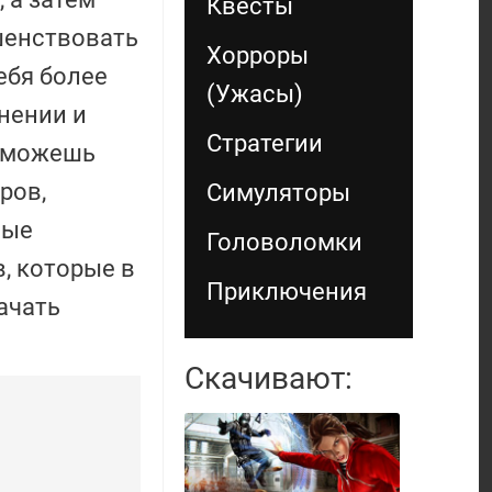
Квесты
шенствовать
Хорроры
ебя более
(Ужасы)
нении и
Стратегии
 сможешь
ров,
Симуляторы
ные
Головоломки
, которые в
Приключения
ачать
Скачивают: