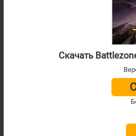
Скачать Battlezo
Вер
С
Б