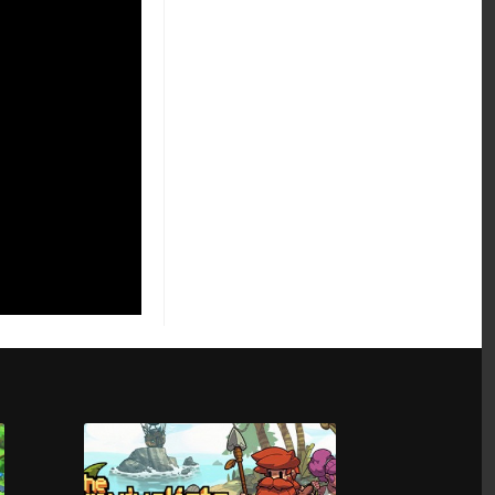
Hitman: Blood
Money