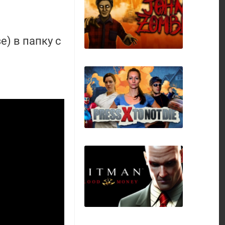
) в папку с
Battle Brothers
John, The Zombie
Press X to Not Die