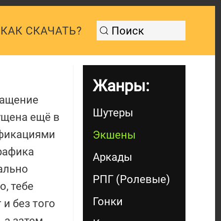
КАК СКАЧАТЬ?
Жанры:
ращение
Шутеры
ущена ещё в
ификациями
Экшены
графика
Аркады
ально
РПГ (Ролевые)
о, тебе
Гонки
и без того
 а затем