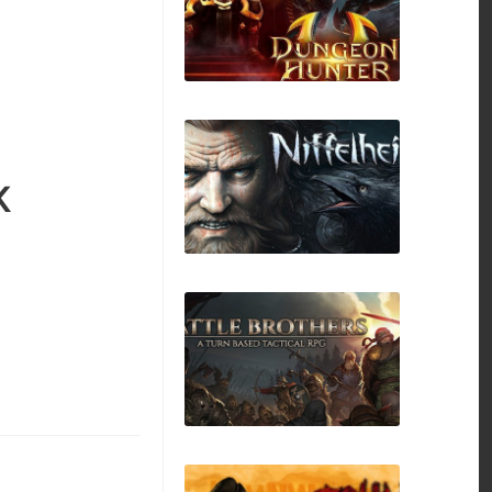
The Deadly Tower of
Monsters
К
Dungeon Hunter
Niffelheim