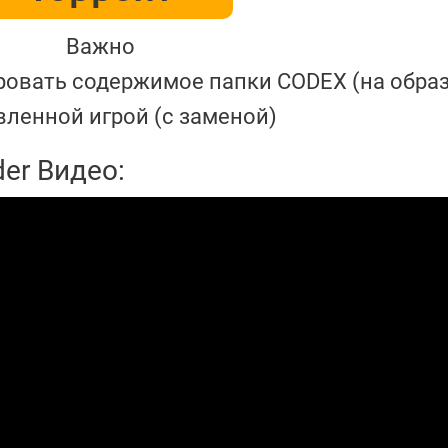
Важно
ровать содержимое папки CODEX (на образе
вленной игрой (с заменой)
er Видео: