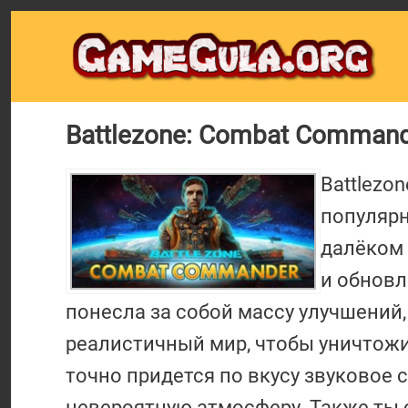
Battlezone: Combat Command
Battlezo
популярн
далёком 
и обновл
понесла за собой массу улучшений
реалистичный мир, чтобы уничтожит
точно придется по вкусу звуковое 
невероятную атмосферу. Также ты с