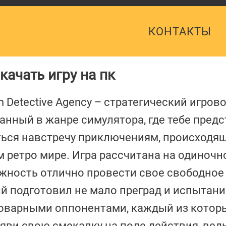
КОНТАКТЫ
качать игру на пк
n Detective Agency – стратегический игрово
анный в жанре симулятора, где тебе предс
ься навстречу приключениям, происходя
 ретро мире. Игра рассчитана на одиночн
жность отлично провести свое свободное
й подготовил не мало преград и испытани
коварными оппонентами, каждый из котор
ояви свою смекалку на поле действия, вед