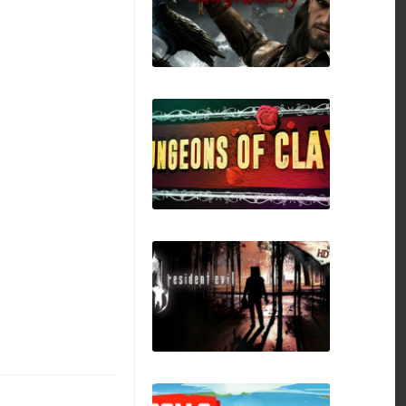
Savage Vessels
Vendetta - Curse of
Raven's Cry
Dungeons of Clay