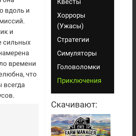
Квесты
ю вдоль и
Хорроры
миссий.
(Ужасы)
ик и
Стратегии
е сильных
 намерена
Симуляторы
ало времени
Головоломки
елюбна, что
Приключения
ы всегда
усов.
Скачивают: