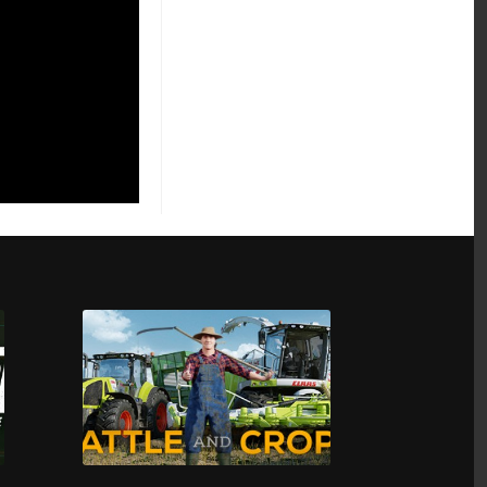
The Last Show of
Mr. Chardish