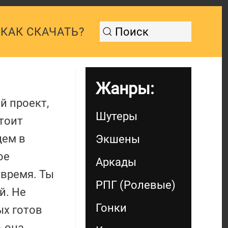
КАК СКАЧАТЬ?
Жанры:
й проект,
Шутеры
тоит
щем в
Экшены
ое
Аркады
 время. Ты
РПГ (Ролевые)
й. Не
Гонки
ых готов
ь она