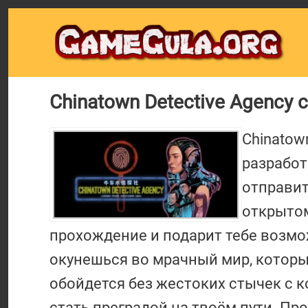
Chinatown Detective Agency с
Chinatow
разработ
отправит
открытом
прохождение и подарит тебе возмо
окунешься во мрачный мир, которы
обойдется без жестоких стычек с 
стать преградой на твоём пути. Пр