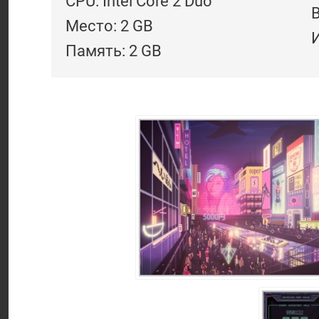
CPU: Intel Core 2 Duo
В
Место: 2 GB
И
Память: 2 GB