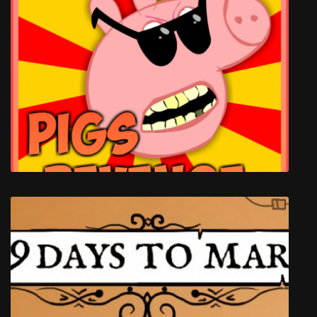
Polyball
Свиньи Мстят