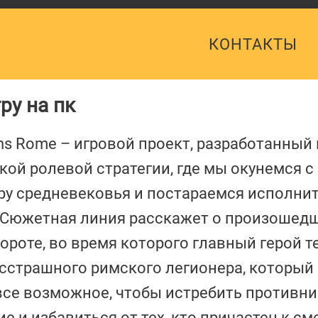
КОНТАКТЫ
ру на пк
ons Rome – игровой проект, разработанный
кой ролевой стратегии, где мы окунемся с
у средневековья и постараемся исполни
 Сюжетная линия расскажет о произошед
роте, во время которого главный герой т
есстрашного римского легионера, который
 все возможное, чтобы истребить противни
 и избавиться от тех, кто причастен к см