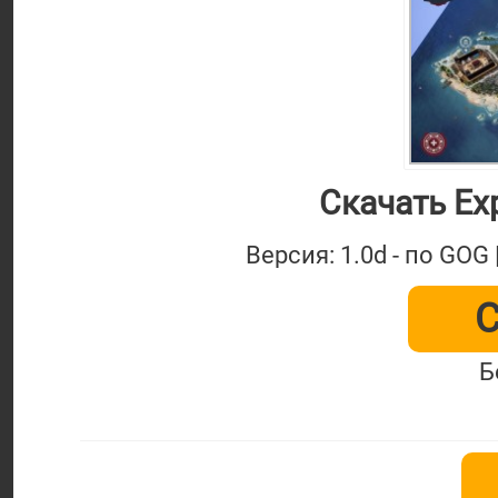
Скачать Exp
Версия: 1.0d - по GOG
С
Б