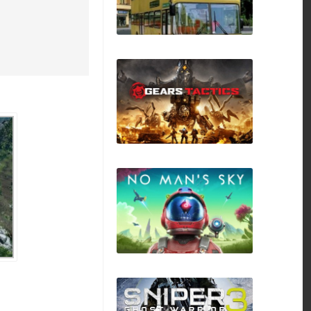
OMSI The Bus
Simulator
Gears Tactics