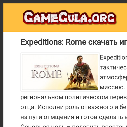
Expeditions: Rome скачать иг
Expediti
тактичес
атмосфер
миссию.
региональном политическом перево
отца. Исполни роль отважного и б
на пути отмщения и готов сделать
Основная цель – подавить восстание