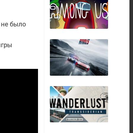
й не было
Anomaly 2
игры
Among Us
Need for Speed
Rivals