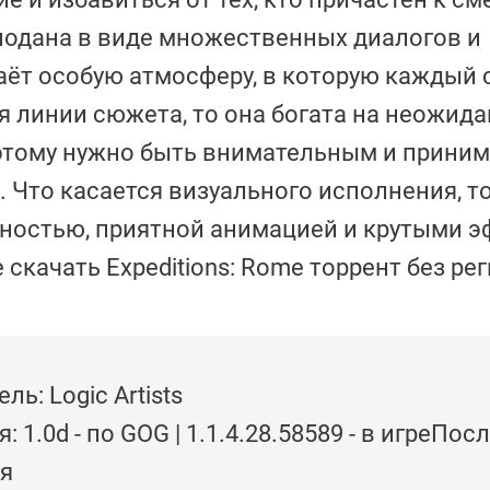
подана в виде множественных диалогов и
аёт особую атмосферу, в которую каждый 
ся линии сюжета, то она богата на неожид
этому нужно быть внимательным и приним
Что касается визуального исполнения, т
ностью, приятной анимацией и крутыми э
скачать Expeditions: Rome торрент без ре
ль: Logic Artists
: 1.0d - по GOG | 1.1.4.28.58589 - в игреПо
я