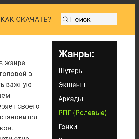
КАК СКАЧАТЬ?
Жанры:
 в жанре
Шутеры
 головой в
ть важную
Экшены
шем
Аркады
еряет своего
РПГ (Ролевые)
 становится
Гонки
ков.
ерти отца.