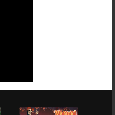
Wanderlust:
Transsiberian