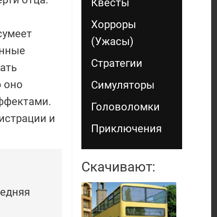
Квесты
Хорроры
сумеет
(Ужасы)
анные
Стратегии
ать
о оно
Симуляторы
ффектами.
Головоломки
гистрации и
Приключения
Скачивают:
следняя