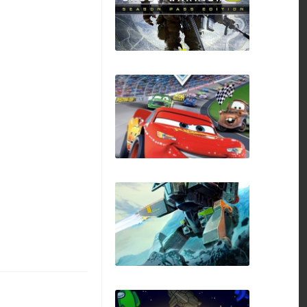
No Man's Sky
Sniper Ghost Warrior
3
Cars The
Videogame