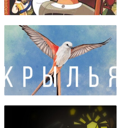
Добрыня Никитич и Змей Горыныч