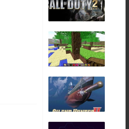
Titan Souls
Call of Duty 2
ClassiCube