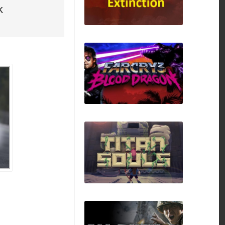
k
Zombie Rush :
Extinction
Far Cry 3 - Blood
Dragon