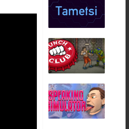
Silent Hunter 2
Tametsi
Punch Club