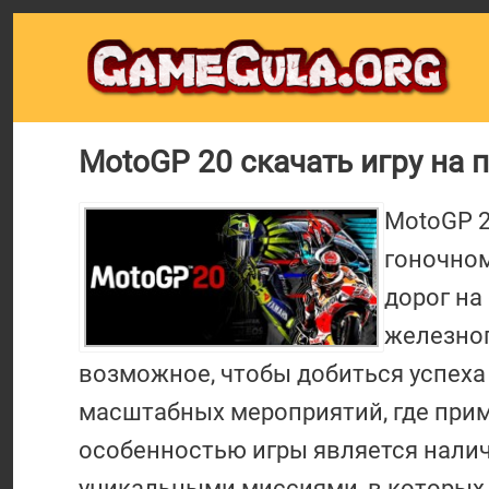
MotoGP 20 скачать игру на 
MotoGP 2
гоночном
дорог на
железног
возможное, чтобы добиться успеха
масштабных мероприятий, где прим
особенностью игры является налич
уникальными миссиями, в которых у