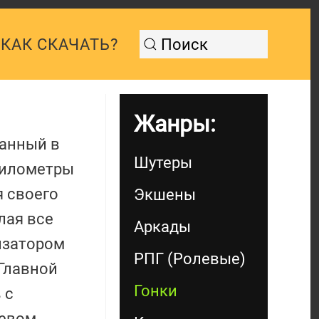
КАК СКАЧАТЬ?
Жанры:
танный в
Шутеры
километры
я своего
Экшены
лая все
Аркады
изатором
РПГ (Ролевые)
Главной
Гонки
 с
тевом