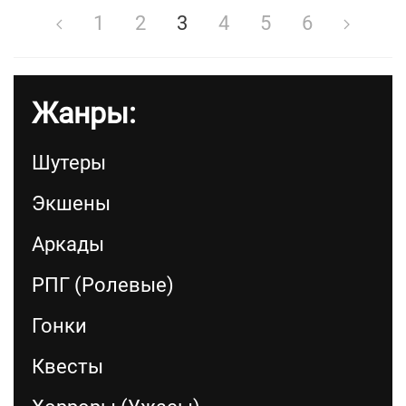
1
2
3
4
5
6
Жанры:
Шутеры
Экшены
Аркады
РПГ (Ролевые)
Гонки
Квесты