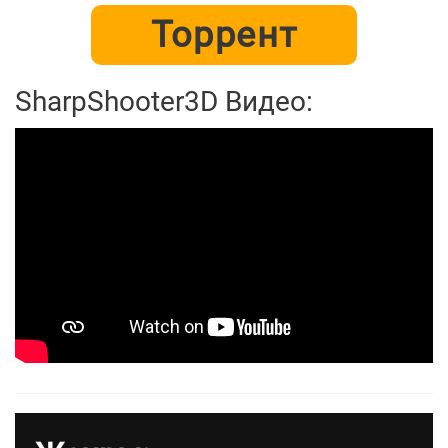
Торрент
SharpShooter3D Видео: