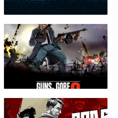
МаусКрафт