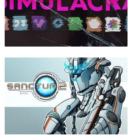
UnderParty
SIMULACRA