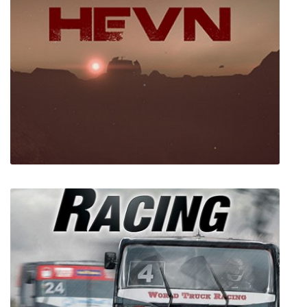
KnotBot
HEVN