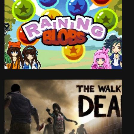
BalloonBoyBob
Raining Blobs