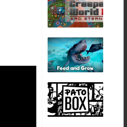
Ikai
Creeper World 3: Arc
Eternal
Feed and Grow: Fish