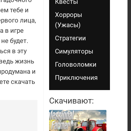
Квесты
ем тебе и
Хорроры
ервого лица,
(Ужасы)
а в игре
Стратегии
не будет.
ься в эту
Симуляторы
ведь жизнь
Головоломки
продумана и
Приключения
ете скачать
Скачивают: