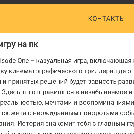
КОНТАКТЫ
игру на пк
isode One – казуальная игра, включающая 
ку кинематографического триллера, где от
 и принятых решений будет зависеть разв
 Здесь ты отправишься в незабываемое и
 реальностью, мечтами и воспоминаниями
й сюжета с неожиданным поворотами собы
ания. История знакомит тебя с главным г
ьный период времени одержим решением з