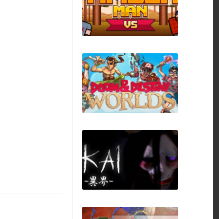
Nocturnal Hunt
Timberman VS
Doom & Destiny
Worlds