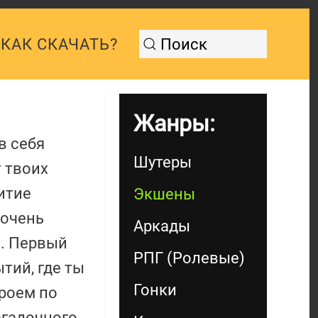
КАК СКАЧАТЬ?
Жанры:
в себя
Шутеры
 твоих
итие
Экшены
 очень
Аркады
. Первый
РПГ (Ролевые)
тий, где ты
Гонки
ероем по
агадочного