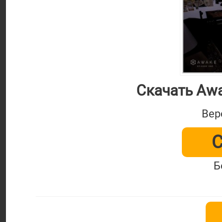
Скачать Awa
Вер
С
Б