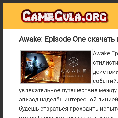
Awake: Episode One скачать 
Awake Ep
стилисти
действий
событий.
увлекательное путешествие между
эпизод наделён интересной линие
будешь стараться проходить испыт
имени Гарри, который уже длител