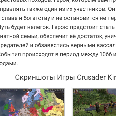
управлять также один из их участников. О
 славе и богатству и не остановится не пе
уть будет нелёгок. Герою предстоит стать
знатной семьи, обеспечит её достаток, ун
предателей и обзавестись верными вассал
События происходят в период между 1066 и
годами.
Скриншоты Игры Crusader Ki