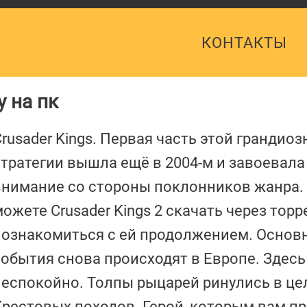
КОНТАКТЫ
у на пк
rusader Kings. Первая часть этой грандиоз
стратегии вышла ещё в 2004-м и завоевала
внимание со стороны поклонников жанра.
ожете Crusader Kings 2 скачать через торр
познакомиться с ей продолжением. Основ
события снова происходят в Европе. Здесь
неспокойно. Толпы рыцарей ринулись в це
Крестовых походов. Герой, которым вам п