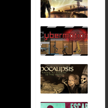
TIS-100
State of Decay
Cybermotion