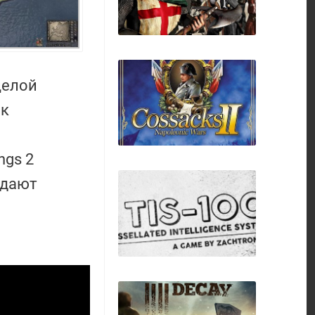
целой
 к
ngs 2
Stronghold HD
идают
Казаки 2
Наполеоновские
Войны