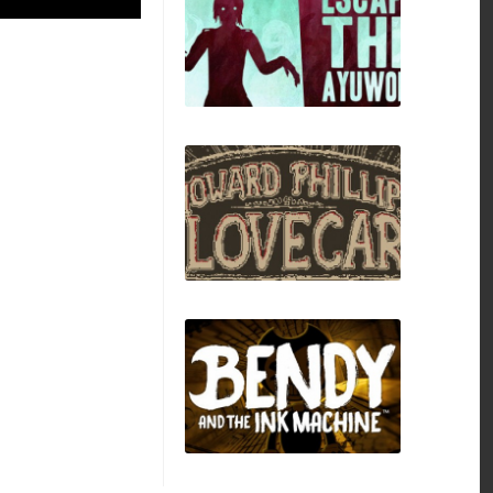
Apocalipsis
Escape the Ayuwoki
Howard Phillips
Lovecar