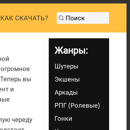
КАК СКАЧАТЬ?
Жанры:
ной
Шутеры
 огромное
 Теперь вы
Экшены
ент и
Аркады
ные
РПГ (Ролевые)
Гонки
лую череду
редстоит