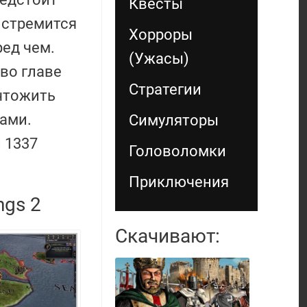
Квесты
н стремится
Хорроры
ред чем.
(Ужасы)
 во главе
Стратегии
ичтожить
ами.
Симуляторы
 1337
Головоломки
Приключения
ngs 2
Скачивают: