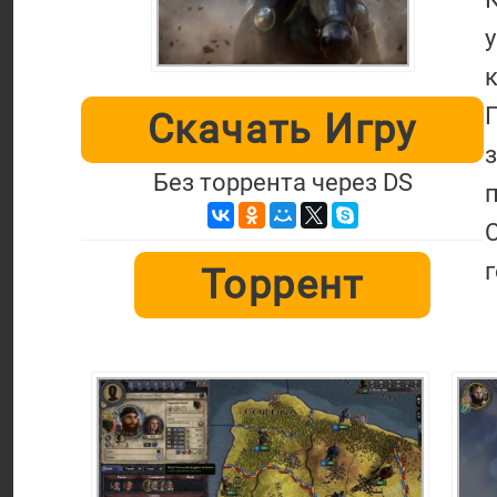
к
П
Скачать Игру
Без торрента через DS
Торрент