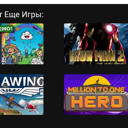
т Еще Игры:
on Your Parade
Iron Man 2