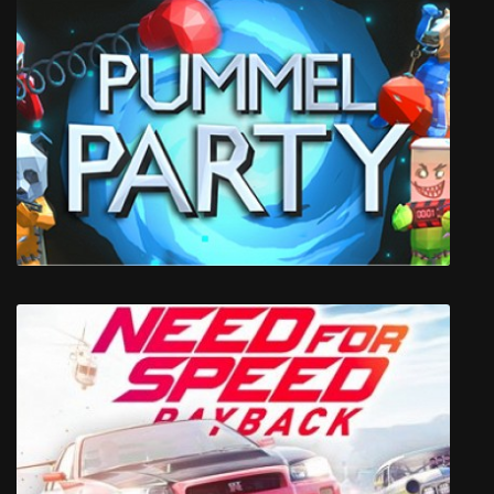
BloodRayne
Pummel Party