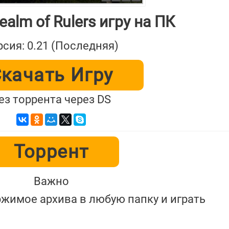
ealm of Rulers игру на ПК
рсия: 0.21 (Последняя)
качать Игру
ез торрента через DS
Торрент
Важно
жимое архива в любую папку и играть