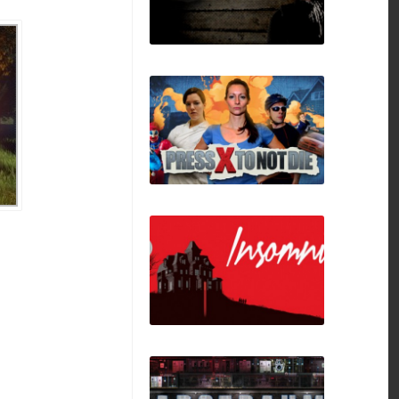
Devil's Toy
Press X to Not Die