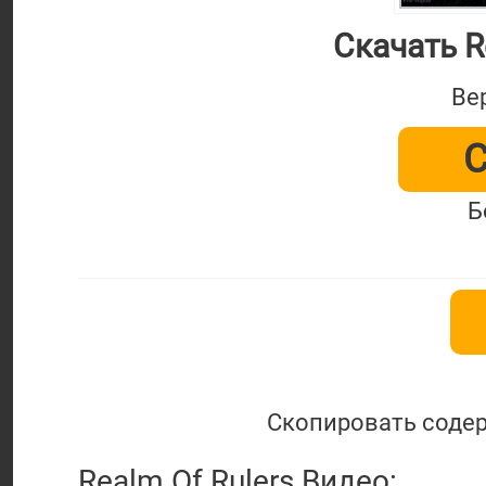
Скачать R
Ве
С
Б
Скопировать содер
Realm Of Rulers Видео: