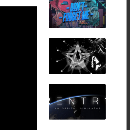
Jaws of Extinction
Don't Forget Me
PROELIUM