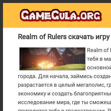
Realm of Rulers скачать игру
Realm of
тебя в м
основной
города. Для начала, займись созд
разрастается в целый мегаполис, 
экономику и создать благоприятны
исследование мира, где ты сможеш
пригодится тебе в градостроении.