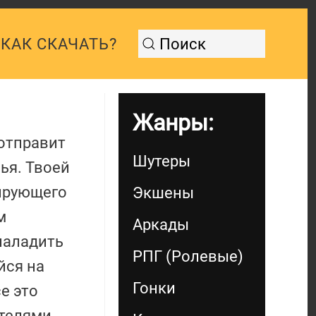
КАК СКАЧАТЬ?
Жанры:
 отправит
Шутеры
ья. Твоей
нирующего
Экшены
м
Аркады
наладить
РПГ (Ролевые)
йся на
Гонки
е это
телями,