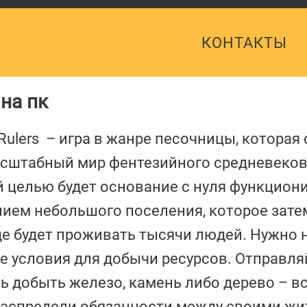
КОНТАКТЫ
 на пк
 Rulers – игра в жанре песочницы, которая
асштабный мир фентезийного средневеков
 целью будет основание с нуля функцио
анием небольшого поселения, которое зате
где будет проживать тысячи людей. Нужно 
е условия для добычи ресурсов. Отправля
ь добыть железо, камень либо дерево – вс
 Распредели обязанности между своими жи