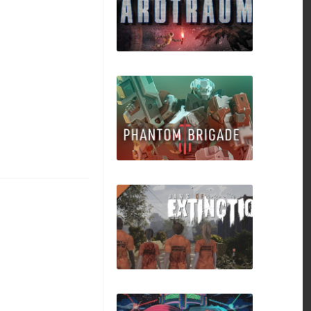
Insomnis
Barotrauma
Phantom Brigade