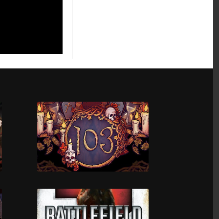
Reentry - An Orbital
Simulator