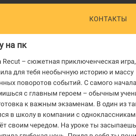
КОНТАКТЫ
у на пк
 Recut – сюжетная приключенческая игра,
ила для тебя необычную историю и массу
ных поворотов событий. С самого начала
мишься с главным героем – обычным уче
готовка к важным экзаменам. В один из та
ся в школу в компании с одноклассникам
ёт своим чередом. На уроке ты засыпаешь
упила глубокая ночь. Придя в себя ты пон