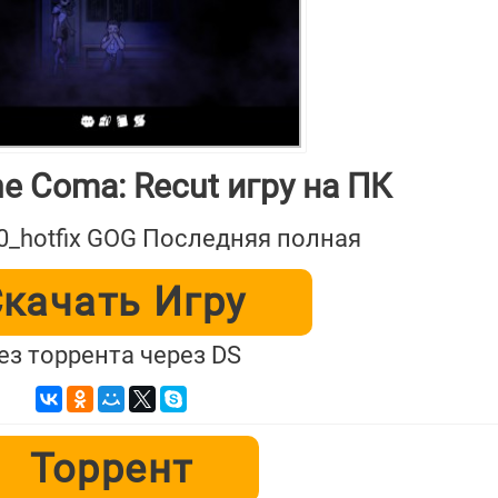
e Coma: Recut игру на ПК
.0_hotfix GOG Последняя полная
качать Игру
ез торрента через DS
Торрент