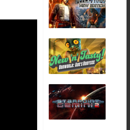
Counter-Strike 1.6
Will Rock
Oddworld: New 'n'
Tasty