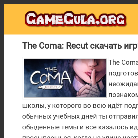
The Coma: Recut скачать игр
The Coma
подготов
неожидан
познако
школы, у которого во всю идёт под
обычных учебных дней ты отправил
обыденные темы и все казалось ид
просыпаешься, когда на улице наст