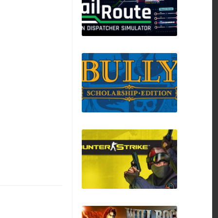
Starbound
Rail Route
Bully