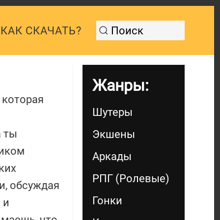
КАК СКАЧАТЬ?
Жанры:
 которая
Шутеры
 ты
Экшены
ником
Аркады
ких
РПГ (Ролевые)
и, обсуждая
Гонки
 и
имаешь, что