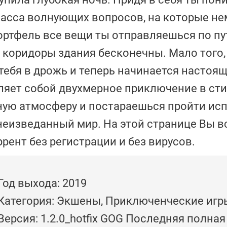
е масса волнующих вопросов, на которые н
ортфель все вещи ты отправляешься по пу
 коридоры здания бесконечны. Мало того,
т тебя в дрожь и теперь начинается настоя
ляет собой двухмерное приключение в ст
чную атмосферу и постараешься пройти ис
неизведанный мир. На этой странице Вы в
рент без регистрации и без вирусов.
Год выхода: 2019
Категория: Экшены, Приключенческие игр
Версия: 1.2.0_hotfix GOG Последняя полная