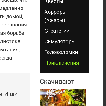
Квесты
емедленно
Хорроры
ти домой,
(Ужасы)
 осознания
Стратегии
щая борьба
илистике
Симуляторы
пытания,
Головоломки
сегда
Приключения
Скачивают:
ы, Инди