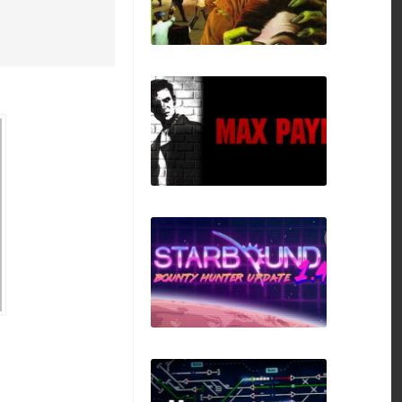
Stubbs the Zombie
Max Payne