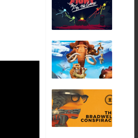
Tomb Raider (2013)
Stick Fight: The
Game
Ice Age 3