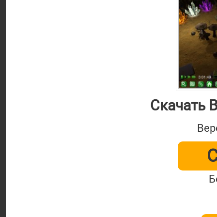
Скачать B
Вер
С
Б