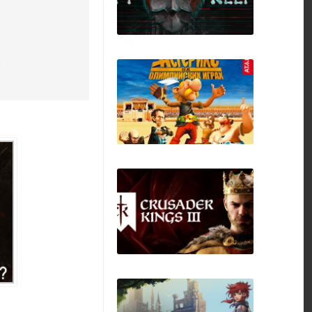
и
Rift Keeper
Asterix at the
Olympic Games