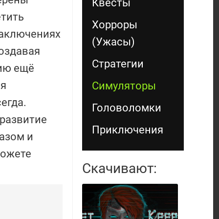
Квесты
етить
Хорроры
заключениях
(Ужасы)
создавая
Стратегии
ию ещё
ля
Симуляторы
егда.
Головоломки
 развитие
Приключения
разом и
можете
Скачивают: