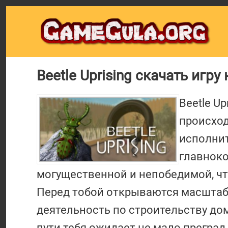
Beetle Uprising скачать игру 
Beetle Up
происход
исполнит
главноко
могущественной и непобедимой, чт
Перед тобой открываются масштаб
деятельность по строительству до
пути тебя ожидает не мало преград