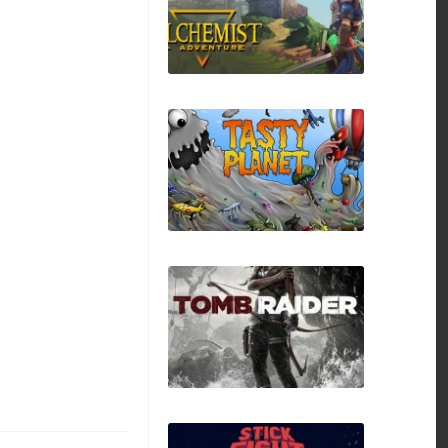
Crusader Kings III
Alchemist Adventure
Tasty Planet