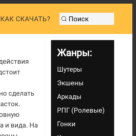
КАК СКАЧАТЬ?
Жанры:
 действия
Шутеры
дстоит
Экшены
но сделать
Аркады
асток.
РПГ (Ролевые)
новную
Гонки
 и вида. На
мерены