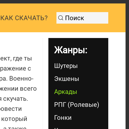
КАК СКАЧАТЬ?
Жанры:
кт, где ты
Шутеры
сражение с
а. Военно-
Экшены
яжении всего
Аркады
 скучать.
РПГ (Ролевые)
ровести
Гонки
, который
 а также