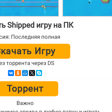
ь Shipped игру на ПК
сия: Последняя полная
качать Игру
ез торрента через DS
Торрент
Важно
жимое архива в любую папку и играть