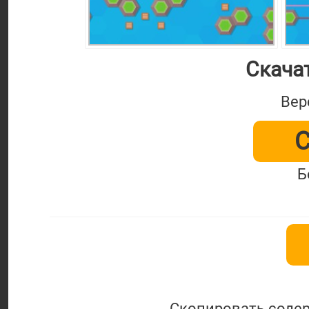
Скачат
Вер
С
Б
Скопировать содер