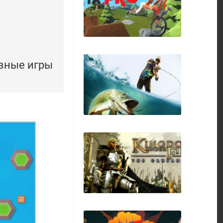
Go, Go Cowboy
ивные игры
Pumped BMX Pro
Pro Fishing
Simulator