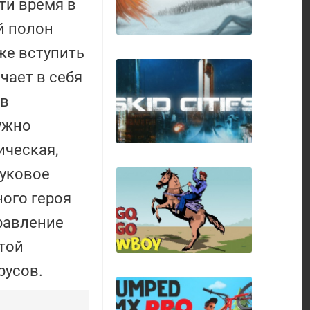
ти время в
й полон
же вступить
чает в себя
ов
ужно
ическая,
The Other Half
вуковое
ого героя
правление
той
Skid Cities
русов.