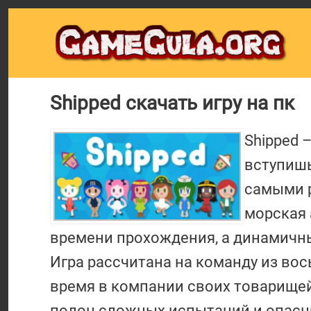
Shipped скачать игру на пк
Shipped 
вступишь
самыми р
морская 
времени прохождения, а динамичный
Игра рассчитана на команду из вос
время в компании своих товарищей
полон сложных испытаний и опасны