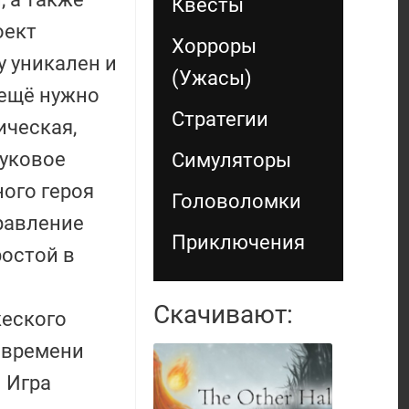
Квесты
оект
Хорроры
у уникален и
(Ужасы)
 ещё нужно
Стратегии
ическая,
вуковое
Симуляторы
ого героя
Головоломки
правление
Приключения
ростой в
Скачивают:
жеского
 времени
 Игра