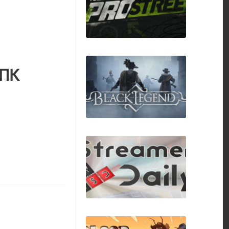
Tyler: Model 005
 ПК
Need For Speed
Prostreet
Black Legend