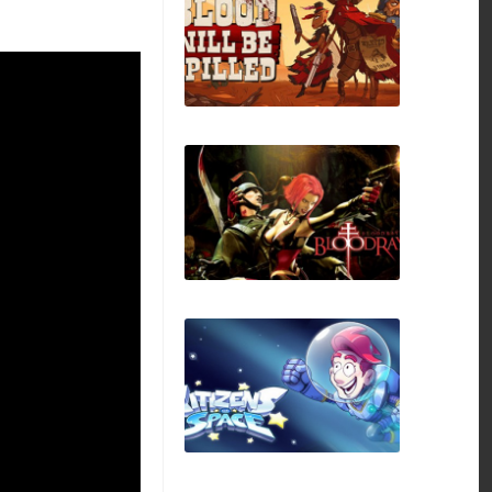
Streamer Daily
Blood will be Spilled
BloodRayne