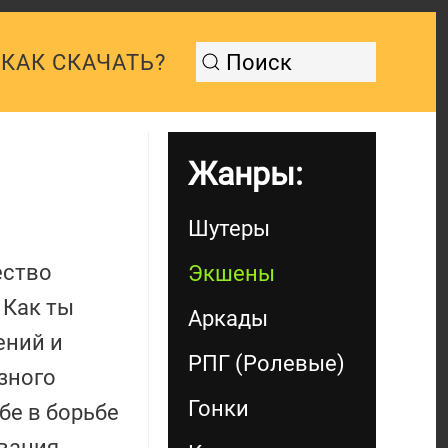
КАК СКАЧАТЬ?
Жанры:
Шутеры
ество
Экшены
 Как ты
Аркады
ений и
РПГ (Ролевые)
зного
Гонки
бе в борьбе
вания