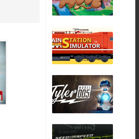
Moo Moo Move
Train Station
Simulator