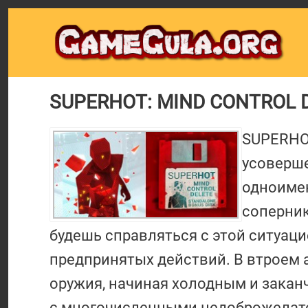
SUPERHOT: MIND CONTROL DE
SUPERHOT
усоверш
одноимен
соперник
будешь справляться с этой ситуаци
предпринятых действий. В втроем 
оружия, начиная холодным и закан
с многочисленными недоброжелате