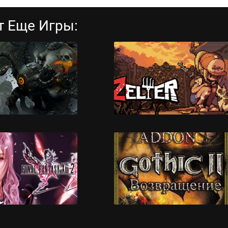
т Еще Игры:
ine Mora EX
Zelter