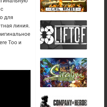
игинальную
 с
о для
тная линия.
ригинальное
ere Too и
RIOT Civil Unrest
Liftoff: FPV Drone
Racing