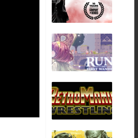
Siralim Ultimate
Company of Heroes
2
Rune The First
Wanderer