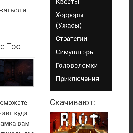
Квесты
жаться и
Хорроры
(Ужасы)
Стратегии
e Too
Симуляторы
Головоломки
Приключения
Скачивают:
 сможете
нает куда
 замка вам