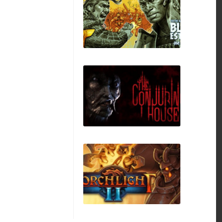
RetroMania
Wrestling
Blue Estate The
Game
The Conjuring
House