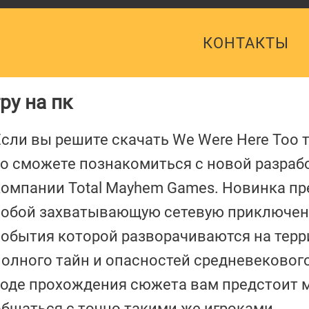
КОНТАКТЫ
ру на пк
Если вы решите скачать We Were Here Too 
то сможете познакомиться с новой разраб
компании Total Mayhem Games. Новинка пр
собой захватывающую сетевую приключен
события которой разворачиваются на тер
полного тайн и опасностей средневекового
ходе прохождения сюжета вам предстоит 
общаться с точно такими же игроками,