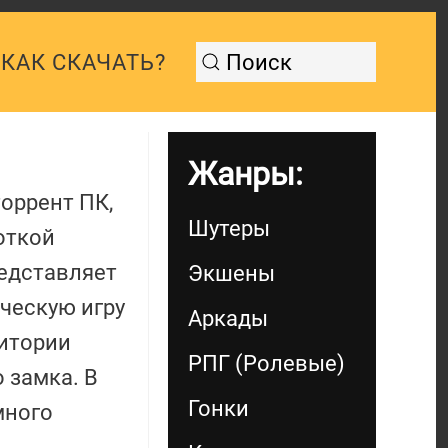
КАК СКАЧАТЬ?
Жанры:
торрент ПК,
Шутеры
откой
едставляет
Экшены
ческую игру
Аркады
ритории
РПГ (Ролевые)
 замка. В
Гонки
много