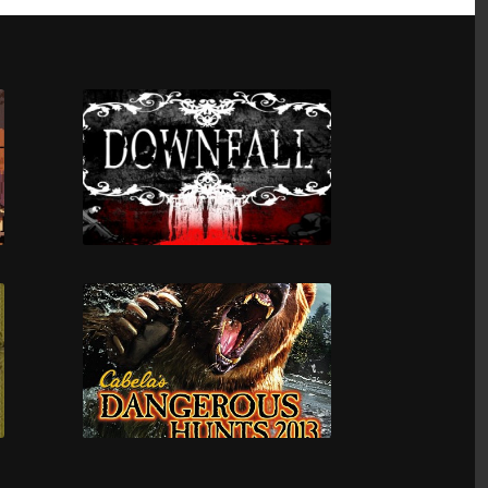
Torchlight II
Downfall