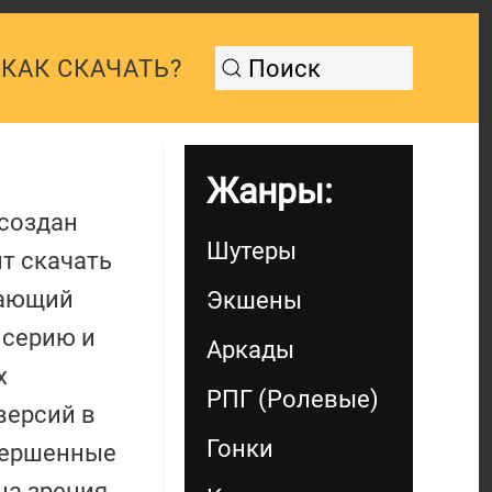
КАК СКАЧАТЬ?
Жанры:
создан
Шутеры
ит скачать
вающий
Экшены
 серию и
Аркады
х
РПГ (Ролевые)
версий в
Гонки
овершенные
на зрения