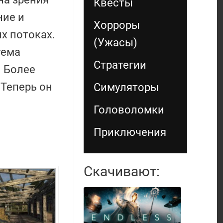
Квесты
ние и
Хорроры
х потоках.
(Ужасы)
тема
Стратегии
. Более
 Теперь он
Симуляторы
Головоломки
Приключения
Скачивают: