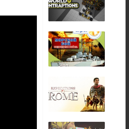
Asterix & Obelix
XXL: Romastered
World of
Contraptions
Ocean Range 2