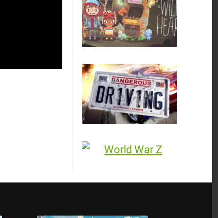
Expeditions: Rome
The Wild at Heart
Dangerous Driving