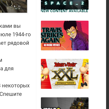
иками вы
июле 1944-го
ает рядовой
Endless Space 2
м
а для
В некоторых
Travis Strikes Again:
No More Heroes
 Спешите