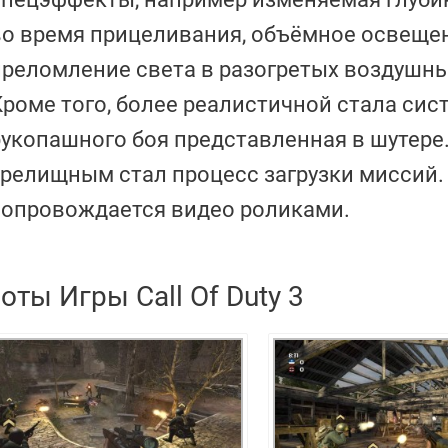
во время прицеливания, объёмное освеще
преломление света в разогретых воздушны
Кроме того, более реалистичной стала сис
рукопашного боя представленная в шутере
зрелищным стал процесс загрузки миссий.
сопровождается видео роликами.
ты Игры Call Of Duty 3