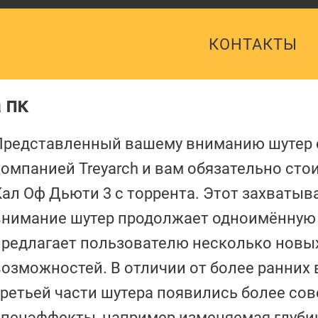
КОНТАКТЫ
а пк
Представленный вашему вниманию шутер 
компанией Treyarch и вам обязательно сто
Кал Оф Дьюти 3 с торрента. Этот захваты
внимание шутер продолжает одноимённую
предлагает пользователю несколько новы
возможностей. В отличии от более ранних 
третьей части шутера появились более с
спецэффекты, например изменяемая глуби