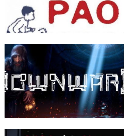
The End Is Nigh
PaoPao